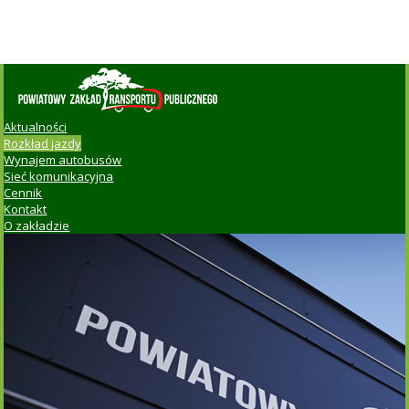
Aktualności
Rozkład jazdy
Wynajem autobusów
Sieć komunikacyjna
Cennik
Kontakt
O zakładzie