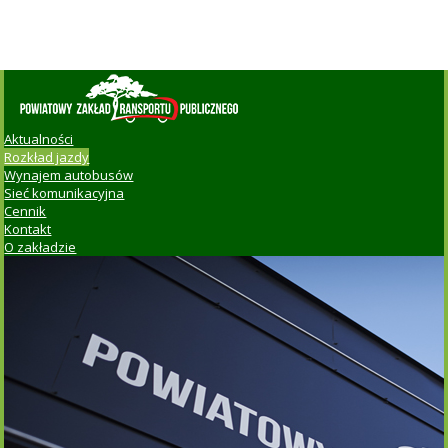
Aktualności
Rozkład jazdy
Wynajem autobusów
Sieć komunikacyjna
Cennik
Kontakt
O zakładzie