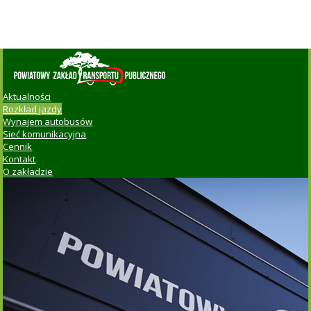
Aktualności
Rozkład jazdy
Wynajem autobusów
Sieć komunikacyjna
Cennik
Kontakt
O zakładzie