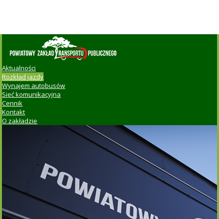
Aktualności
Rozkład jazdy
Wynajem autobusów
Sieć komunikacyjna
Cennik
Kontakt
O zakładzie