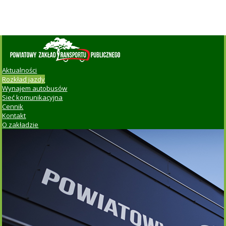
Aktualności
Rozkład jazdy
Wynajem autobusów
Sieć komunikacyjna
Cennik
Kontakt
O zakładzie