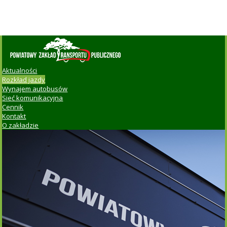
Aktualności
Rozkład jazdy
Wynajem autobusów
Sieć komunikacyjna
Cennik
Kontakt
O zakładzie